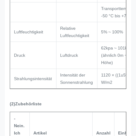
Transporttemperat
-50 °C bis +70 °C
Relative
Luftfeuchtigkeit
5% ~ 100%
Luftfeuchtigkeit
62kpa ~ 101kpa
Druck
Luftdruck
(ähnlich 0m ~ 50
Höhe)
Intensität der
1120 × ((1±5%)
Strahlungsintensität
Sonnenstrahlung
W/m2
(2)Zubehörliste
-
Nein.
Ich
Artikel
Anzahl
Einheit