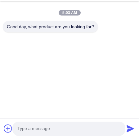
5:03 AM
Good day, what product are you looking for?
Ms. Fiona Liang
Sales Manager
E-Mail:
info@estel.com.cn
Telefon::
+8613752765943 / 86-0755 23592644
WhatsApp:
8613752765943
wechat:
+8613752765943
Skype-
+8613752765943
Anwendung: