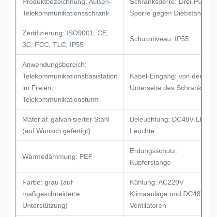
Produktbezeichnung: Außen-
Schranksperre: Drei-Punkte
Telekommunikationsschrank
Sperre gegen Diebstahl
Zertifizierung: ISO9001, CE,
Schutzniveau: IP55
3C, FCC, TLC, IP55
Anwendungsbereich:
Telekommunikationsbasistation
Kabel-Eingang: von der
im Freien,
Unterseite des Schranks
Telekommunikationsturm
Material: galvanisierter Stahl
Beleuchtung: DC48V-LED-
(auf Wunsch gefertigt)
Leuchte
Erdungsschutz:
Wärmedämmung: PEF
Kupferstange
Farbe: grau (auf
Kühlung: AC220V
maßgeschneiderte
Klimaanlage und DC48V-
Unterstützung)
Ventilatoren