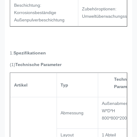
Beschichtung:
Zubehöroptionen:
Korrosionsbeständige
Umweltüberwachungssyste
Außenpulverbeschichtung
1.
Spezifikationen
(1)
Technische Parameter
Technisch
Artikel
Typ
Parameter
Außenabmessung
W*D*H
Abmessung
800*800*2000mm
Layout
1 Abteil