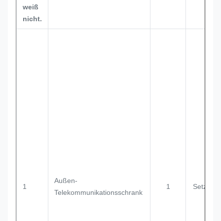
weiß
nicht.
Außen-
1
1
Setzen
Telekommunikationsschrank