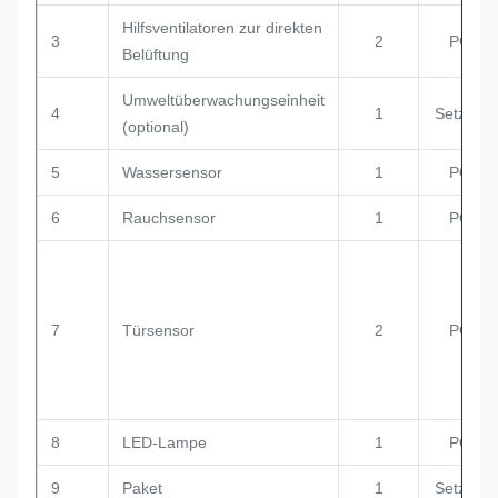
Hilfsventilatoren zur direkten
3
2
PC
Belüftung
Umweltüberwachungseinheit
4
1
Setzen
(optional)
5
Wassersensor
1
PC
6
Rauchsensor
1
PC
7
Türsensor
2
PC
8
LED-Lampe
1
PC
9
Paket
1
Setzen