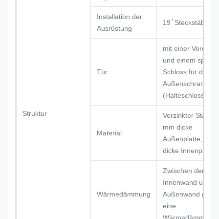
Installation der
19 ̊ Steckstäbe
Ausrüstung
mit einer Vordertü
und einem speziel
Tür
Schloss für den
Außenschrank
(Halteschloss)
Struktur
Verzinkter Stahl, 1
mm dicke
Material
Außenplatte, 0,8
dicke Innenplatte
Zwischen der
Innenwand und d
Wärmedämmung
Außenwand gibt e
eine
Wärmedämmung.