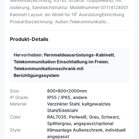
Markenbezeichnung: ESTEL Struktur: Doppelwand, mit
Isolierung, Sandwichstruktur. Modellnummer:G1114124001
Kabinett Layout: ein Abteil für 19 ̊ AusrüstungEinrichtung
Produktbezeichnung: Außen-Telekommunikatio...
Produkt-Details
Hervorheben:
Fernmeldeausrüstungs-Kabinett
,
Telekommunikation Einschließung im Freien
,
Telekommunikationsschrank mit
Berichtigungssystem
Size:
800*800*2000mm
IP Grade:
IP55 / IP65, andere
Material:
Verzinkter Stahl, kaltgewalztes
Stahl/Edelstahl
Color:
RAL7035, Perlweiß, Grau, Schwarz,
Splittergrau, angepasst/optional
Style:
Klimaanlage Außenschrank, individuell
angepasst