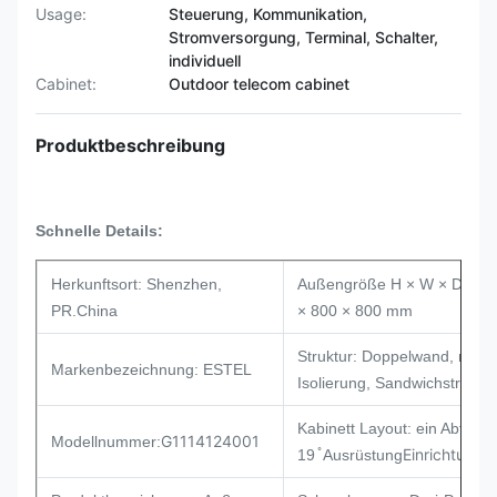
Usage:
Steuerung, Kommunikation,
Stromversorgung, Terminal, Schalter,
individuell
Cabinet:
Outdoor telecom cabinet
Produktbeschreibung
Schnelle Details:
Herkunftsort: Shenzhen,
Außengröße H × W × D 200
PR.China
× 800 × 800 mm
Struktur: Doppelwand, mit
Markenbezeichnung: ESTEL
Isolierung, Sandwichstruktur
Kabinett Layout: ein Abteil fü
G1114124001
Modellnummer:
Einrichtung
19 ̊ Ausrüstung