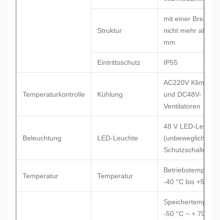
mit einer Breite v
Struktur
nicht mehr als 15
mm
Eintrittsschutz
IP55
AC220V Klimaanl
Temperaturkontrolle
Kühlung
und DC48V-
Ventilatoren
48 V LED-Leucht
Beleuchtung
LED-Leuchte
(unbewegliche), m
Schutzschalter
Betriebstemperatu
Temperatur
Temperatur
-40 °C bis +55 °C
Speichertemperat
-50 °C ~ + 70 °C