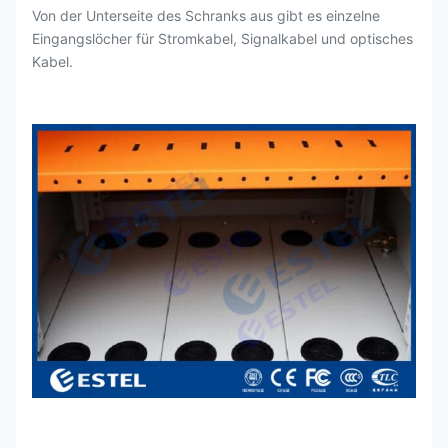
Von der Unterseite des Schranks aus gibt es einzelne
Schutz vor Erdung
Kupferbarren
Eingangslöcher für Stromkabel, Signalkabel und optisches
Kabel.
Grau (Maßgeschneiderte
Farbe
Unterstützung)
Korrosionsschutz-
Beschichtung
Pulverbeschichtung für den
Außenbereich
Der Türsensor, der
Wassersensor, der
Rauchsensor, der
Alarmsensoren
Temperatur- und
Feuchtigkeitssensor
Flammschutzmittel
Erfüllt GB5169.7 Prüfung A
Mit einer Haustür und einer
Hintertür