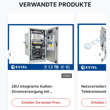
VERWANDTE PRODUKTE
VIDEO
28U integrierte Außen-
Netzverteilersc
Stromversorgung mit
Telekommunikat
Korrektursystem UPS Batterie-
im Freien mit W
Energiespeicher
Sensor/Tür-Sen
Erhalten Sie besten Preis
Erhalten Sie