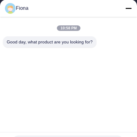
Es ist nicht möglich, dass die Kommission in diesem Fall eine
Fiona
Entscheidung über die Einführung einer neuen Regelung
erlassen hat.
Schnelllinks
10:58 PM
Zu Hause
Neues
Good day, what product are you looking for?
Produkte
Videos
Über Uns
Werksbesichtigung
Qualitätskontrolle
Kontakt Mit Uns
Kontakt Mit Uns
00-86-13752765943
info@estel.com.cn
Urheberrecht © 2016-2026 ESTEL (GUANGDONG) TECHNOLOGY CO.,