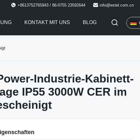
+8613752765943 / 86-0755 23592644
info@estel.com.cn
GUNG
KONTAKT MIT UNS
BLOG
igt
 Power-Industrie-Kabinett-
lage IP55 3000W CER im
escheinigt
igenschaften