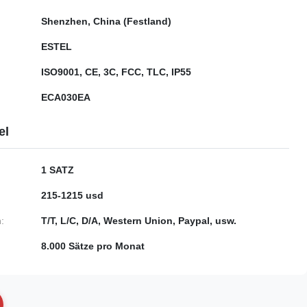
Shenzhen, China (Festland)
ESTEL
ISO9001, CE, 3C, FCC, TLC, IP55
ECA030EA
el
1 SATZ
215-1215 usd
:
T/T, L/C, D/A, Western Union, Paypal, usw.
8.000 Sätze pro Monat