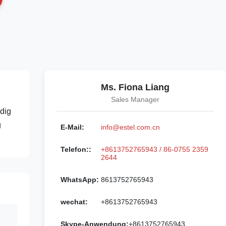
Ms. Fiona Liang
Sales Manager
ndig
g
E-Mail:
info@estel.com.cn
Telefon::
+8613752765943 / 86-0755 2359
2644
WhatsApp:
8613752765943
wechat:
+8613752765943
Skype-Anwendung:
+8613752765943