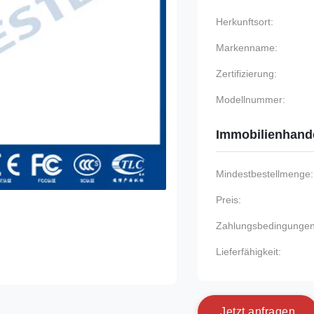
Herkunftsort:
Markenname:
Zertifizierung:
Modellnummer:
Immobilienhand
Mindestbestellmenge:
Preis:
Zahlungsbedingungen
Lieferfähigkeit:
J
e
t
z
t
a
n
f
r
a
g
e
n