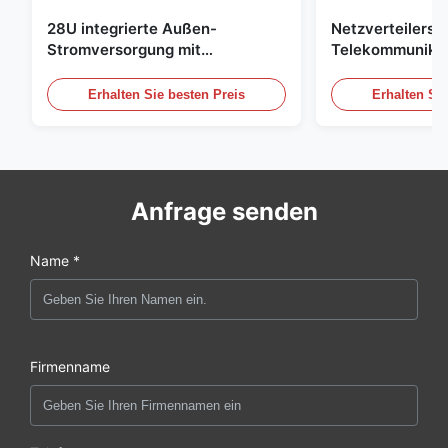
28U integrierte Außen-
Netzverteilersc
Stromversorgung mit
Telekommunikat
Korrektursystem UPS Batterie-
im Freien mit W
Energiespeicher
Sensor/Tür-Sen
Erhalten Sie besten Preis
Erhalten Sie
Anfrage senden
Name *
Firmenname