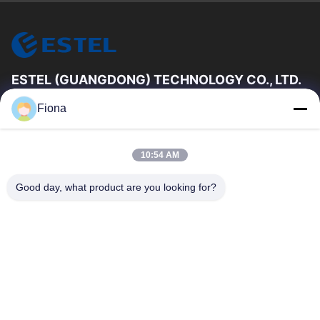
ESTEL (GUANGDONG) TECHNOLOGY CO., LTD.
Es ist nicht möglich, dass die Kommission in diesem Fall eine
Fiona
Entscheidung über die Einführung einer neuen Regelung
erlassen hat.
Schnelllinks
10:54 AM
Zu Hause
Neues
Good day, what product are you looking for?
Produkte
Videos
Über Uns
Werksbesichtigung
Qualitätskontrolle
Kontakt Mit Uns
Kontakt Mit Uns
00-86-13752765943
info@estel.com.cn