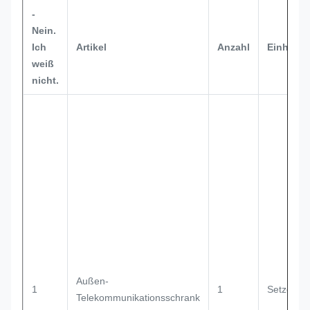
-
Nein.
Ich
Artikel
Anzahl
Einheit
weiß
nicht.
Außen-
1
1
Setzen
Telekommunikationsschrank