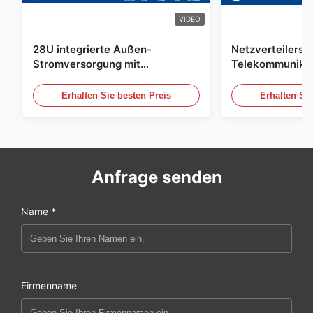
VIDEO
28U integrierte Außen-
Netzverteilersc
Stromversorgung mit
Telekommunikat
Korrektursystem UPS Batterie-
im Freien mit W
Energiespeicher
Sensor/Tür-Sen
Erhalten Sie besten Preis
Erhalten Sie
Anfrage senden
Name *
Firmenname