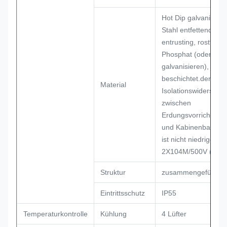
Hot Dip galvanisiert
Stahl entfettend,
entrusting, rostfeste
Phosphat (oder
galvanisieren), Pulv
beschichtet.der
Material
Isolationswiderstand
zwischen
Erdungsvorrichtung
und Kabinenbauteil
ist nicht niedriger al
2X104M/500V ((DC)
Struktur
zusammengefügt
Eintrittsschutz
IP55
Temperaturkontrolle
Kühlung
4 Lüfter