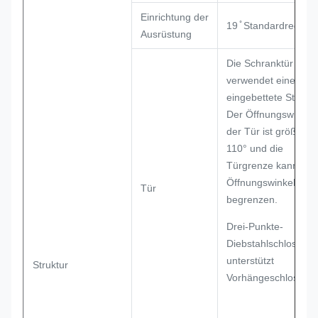
Einrichtung der
19 ̊ Standardregal
Ausrüstung
Die Schranktür
verwendet eine
eingebettete Struktu
Der Öffnungswinkel
der Tür ist größer al
110° und die
Türgrenze kann den
Öffnungswinkel
Tür
begrenzen.
Drei-Punkte-
Diebstahlschloss,
unterstützt
Struktur
Vorhängeschloss