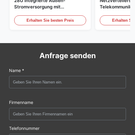
28U integrierte Außen-
Netzverteilersc
Stromversorgung mit
Telekommunikat
Korrektursystem UPS Batterie-
im Freien mit W
Energiespeicher
Sensor/Tür-Sen
Erhalten Sie besten Preis
Erhalten Sie
Anfrage senden
Name *
Firmenname
Telefonnummer