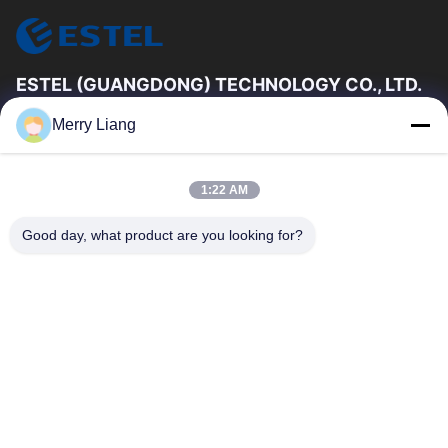
ESTEL (GUANGDONG) TECHNOLOGY CO., LTD.
Es ist nicht möglich, dass die Kommission in diesem Fall eine
Merry Liang
Entscheidung über die Einführung einer neuen Regelung
erlassen hat.
Schnelllinks
1:22 AM
Zu Hause
Neues
Good day, what product are you looking for?
Produkte
Videos
Über Uns
Werksbesichtigung
Qualitätskontrolle
Kontakt Mit Uns
Kontakt Mit Uns
00-86-13752765943
info@estel.com.cn