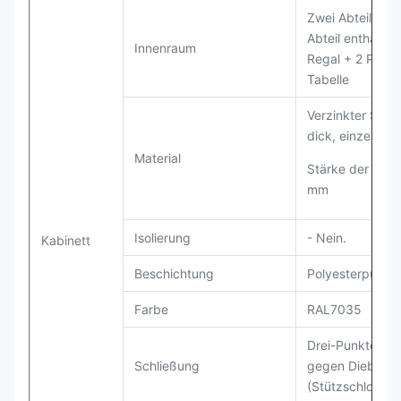
Zwei Abteilunge
Abteil enthält 1
Innenraum
Regal + 2 Paare
Tabelle
Verzinkter Stahl
dick, einzelne 
Material
Stärke der Lager
mm
Isolierung
- Nein.
Kabinett
Beschichtung
Polyesterpulve
Farbe
RAL7035
Drei-Punkte-Sc
Schließung
gegen Diebstah
(Stützschloss)