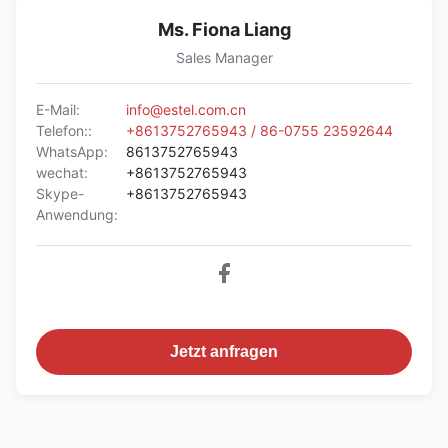
Kabeleinführung
Ms. Fiona Liang
-ausgang an d
Kabelführung
Unterseite de
Sales Manager
Schranks
E-Mail:
info@estel.com.cn
Eine Vordertür 
Telefon::
+8613752765943 / 86-0755 23592644
Wartung
eine Hintertü
WhatsApp:
8613752765943
wechat:
+8613752765943
Klimaanlage
Optional
Skype-
+8613752765943
Anwendung:
2 Lüfter mit ei
Kühlsystem
Lüfter
Lüftersteueru
Eingangsspannung
AC220V 60H
Türsensor
Türsensor
Ja
Jetzt anfragen
Temperatursensor
Temperatursensor
Ja
Gleichrichtersys
(optional)