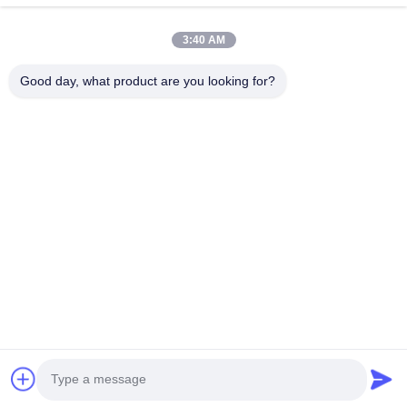
ESTEL (GUANGDONG) TECHNOLOGY CO., LTD.
Schnelllinks
3:40 AM
Zu Hause
Neues
Good day, what product are you looking for?
Produkte
Videos
Über Uns
Werksbesichtigung
Qualitätskontrolle
Kontakt Mit Uns
Kontakt Mit Uns
00-86-13752765943
info@estel.com.cn
Urheberrecht © 2016-2026 ESTEL (GUANGDONG) TECHNOLOGY CO.,
LTD.. . Alle Rechte vorbehalten.