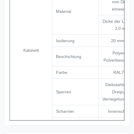
mm Dicke,
einwandig.
Material
Dicke der Lagert
2,0 mm
Isolierung
20 mm PEF
Kabinett
Polyester-
Beschichtung
Pulverbeschich
Farbe
RAL7035
Diebstahlsiche
Sperren
Dreipunkt-
Verriegelungssy
Scharnier
Innenscharni
Installationsoptionen
Bodenmontier