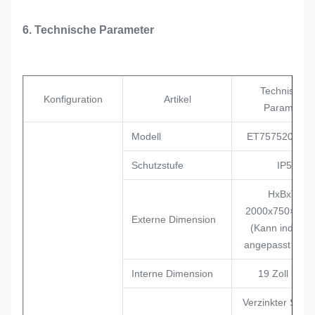
6. Technische Parameter
Technischer
Konfiguration
Artikel
Parameter
Modell
ET7575200A-
Schutzstufe
IP55
HxBxT =
2000x750×75
Externe Dimension
(Kann individue
angepasst werd
Interne Dimension
19 Zoll 32H
Verzinkter Stahl,