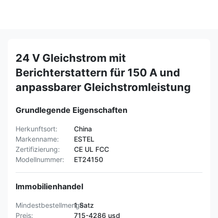
24 V Gleichstrom mit
Berichterstattern für 150 A und
anpassbarer Gleichstromleistung
Grundlegende Eigenschaften
Herkunftsort:
China
Markenname:
ESTEL
Zertifizierung:
CE UL FCC
Modellnummer:
ET24150
Immobilienhandel
Mindestbestellmenge:
1 Satz
Preis:
715-4286 usd