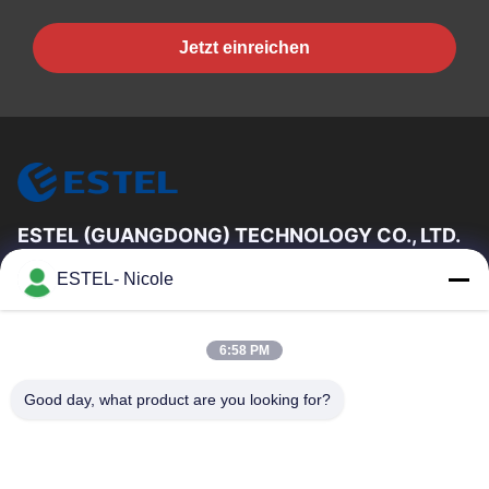
Jetzt einreichen
ESTEL (GUANGDONG) TECHNOLOGY CO., LTD.
Es ist nicht möglich, dass die Kommission in diesem Fall eine
ESTEL- Nicole
Entscheidung über die Einführung einer neuen Regelung
erlassen hat.
Schnelllinks
6:58 PM
Zu Hause
Neues
Good day, what product are you looking for?
Produkte
Videos
Über Uns
Werksbesichtigung