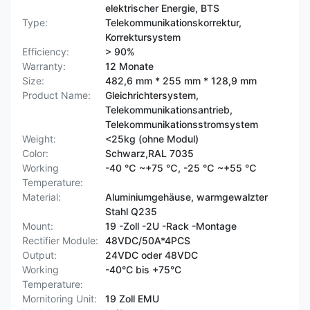
elektrischer Energie, BTS
Type:
Telekommunikationskorrektur,
Korrektursystem
Efficiency:
> 90%
Warranty:
12 Monate
Size:
482,6 mm * 255 mm * 128,9 mm
Product Name:
Gleichrichtersystem,
Telekommunikationsantrieb,
Telekommunikationsstromsystem
Weight:
<25kg (ohne Modul)
Color:
Schwarz,RAL 7035
Working
-40 ℃ ~+75 ℃, -25 ℃ ~+55 ℃
Temperature:
Material:
Aluminiumgehäuse, warmgewalzter
Stahl Q235
Mount:
19 -Zoll -2U -Rack -Montage
Rectifier Module:
48VDC/50A*4PCS
Output:
24VDC oder 48VDC
Working
-40°C bis +75°C
Temperature:
Mornitoring Unit:
19 Zoll EMU