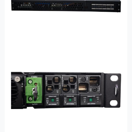
Design mit hohem
Leistungsfaktor
Leistungsfaktor für effiziente
Stromnutzung
Intelligente Lüfterkühlung mit
Kühlmethode
Temperaturregelung
Geeignet für
Telekommunikationsgeräteräum
Betriebsumgebung
Schränke und abgelegene
Standorte
Überspannungs-, Überstrom-,
Kurzschluss-, Übertemperatur-,
Schutzfunktionen
Verpolungs-, Überspannungs-
und Blitzschutz