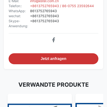
E-Mail:
info@estel.com.cn
Telefon::
+8613752765943 / 86-0755 23592644
WhatsApp:
8613752765943
wechat:
+8613752765943
Skype-
+8613752765943
Anwendung:
Jetzt anfragen
VERWANDTE PRODUKTE