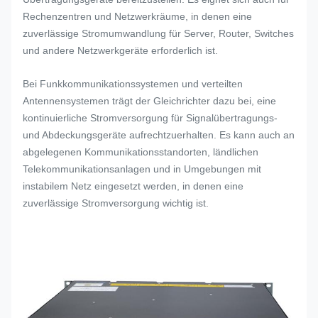
Rechenzentren und Netzwerkräume, in denen eine
Anpassbar an die Anforderung
zuverlässige Stromumwandlung für Server, Router, Switches
Ausgangsspannung
des Telekommunikationssystem
und andere Netzwerkgeräte erforderlich ist.
Bei Funkkommunikationssystemen und verteilten
Erhältlich in verschiedenen
Ausgangsstrom
Antennensystemen trägt der Gleichrichter dazu bei, eine
Stromstärken
kontinuierliche Stromversorgung für Signalübertragungs-
und Abdeckungsgeräte aufrechtzuerhalten. Es kann auch an
Mehrere
abgelegenen Kommunikationsstandorten, ländlichen
Ausgangsleistung
Leistungskapazitätsoptionen
Telekommunikationsanlagen und in Umgebungen mit
verfügbar
instabilem Netz eingesetzt werden, in denen eine
zuverlässige Stromversorgung wichtig ist.
Hocheffizientes
Umwandlungseffizienz
Stromumwandlungsdesign
Geringe Welligkeit und
Ausgangsstabilität
rauscharmer
Gleichstromausgang