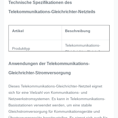
Technische Spezifikationen des
Telekommunikations-Gleichrichter-Netzteils
Artikel
Beschreibung
Telekommunikations-
Produkttyp
Gleichrichter-Netzteil
Anwendungen der Telekommunikations-
Einphasiger oder
Eingabetyp
kundenspezifischer AC-Eingang
Gleichrichter-Stromversorgung
Dieses Telekommunikations-Gleichrichter-Netzteil eignet
Je nach Projektanforderungen i
sich für eine Vielzahl von Kommunikations- und
Eingangsspannungsbereich
ein großer AC-Eingangsbereich
Netzwerkstromsystemen. Es kann in Telekommunikations-
verfügbar
Basisstationen verwendet werden, um eine stabile
Gleichstromversorgung für Kommunikationsgeräte und
Ausgabetyp
Geregelter Gleichstromausgan
Übertragungsgeräte bereitzustellen. Es eignet sich auch für