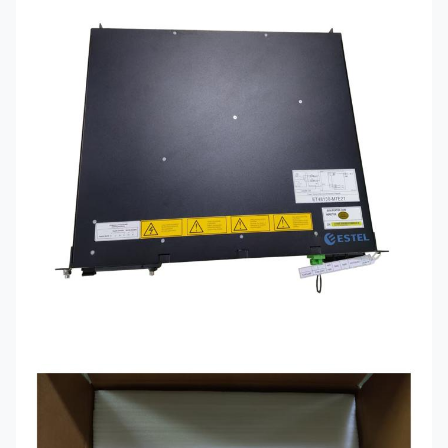
LED-Anzeigen für Strom-, Fehle
Statusanzeigen
und Temperaturstatus
Optional SNMP oder webbasier
Überwachungsfunktion
Fernüberwachung
Schrank-, Rack- oder
Installationsmethode
projektbasierte
Installationsoptionen
Spannung, Strom, Nennleistung
Anpassung
Schnittstelle und Struktur könn
individuell angepasst werden