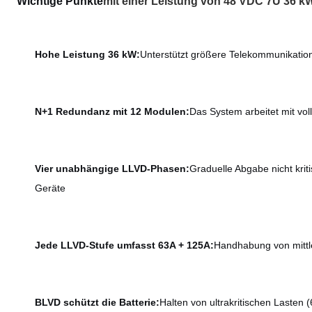
Wichtige Punkte
mit einer Leistung von 48 VDC 7U 36 k
Hohe Leistung 36 kW:
Unterstützt größere Telekommunikatio
N+1 Redundanz mit 12 Modulen:
Das System arbeitet mit vo
Vier unabhängige LLVD-Phasen:
Graduelle Abgabe nicht krit
Geräte
Jede LLVD-Stufe umfasst 63A + 125A:
Handhabung von mitt
BLVD schützt die Batterie:
Halten von ultrakritischen Lasten 