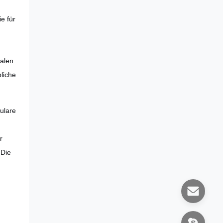
e für
malen
liche
ulare
r
 Die