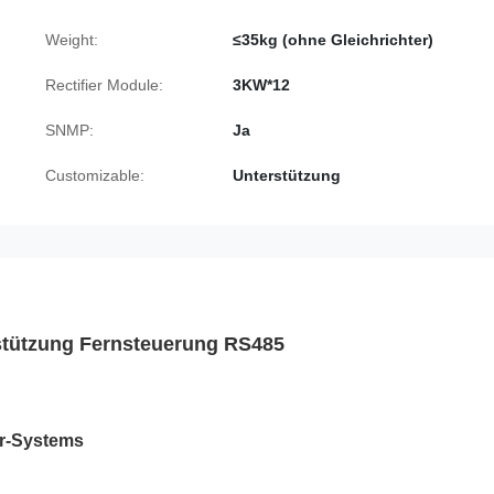
Weight:
≤35kg (ohne Gleichrichter)
Rectifier Module:
3KW*12
SNMP:
Ja
Customizable:
Unterstützung
stützung Fernsteuerung RS485
er-Systems