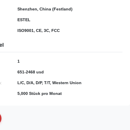
Shenzhen, China (Festland)
ESTEL
ISO9001, CE, 3C, FCC
el
1
651-2468 usd
:
L/C, D/A, D/P, T/T, Western Union
5,000 Stück pro Monat