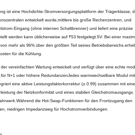
g ist eine Hochdichte-Stromversorgungsplattform der Trägerklasse, di
szentralen entwickelt wurde,mittlere bis große Rechenzentren, und
strom-Eingang (ohne internen Schaltbrenner) und liefert eine präzise
tellt werden kann.üblicherweise auf ₹53 festgelegt.5V. Bei einer maxi
von mehr als 96% über den größten Teil seines Betriebsbereichs.erheb
sten für die Kühlung.
der vereinfachten Wartung entwickelt und verfügt über eine echte mod
ützt.für N+1 oder höhere RedundanzenJedes warmwechselbare Modul mit
griert eine aktive Leistungsfaktorkorrektur (≥ 0.99) zusammen mit eine
istung der Netzkonformität und eines stabilen Gleichstromausgangs.
 Fahrwerk.Während die Hot-Swap-Funktionen für den Frontzugang den
sten, niedrigen Impedanzweg für Hochstromverbindungen.