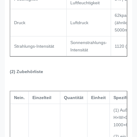
Luftfeuchtigkeit
62kpa | 10
Druck
Luftdruck
(ähnlich bi
5000m Höh
Sonnenstrahlungs-
Strahlungs-Intensität
1120 (1±5
Intensität
(2) Zubehörliste
Nein.
Einzelteil
Quantität
Einheit
Spezifikt.
(1) Außenm
H×W×D
1000×650
(2) ein Fach