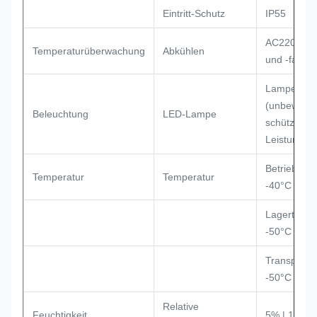
Eintritt-Schutz
IP55
AC220V-Kl
Temperaturüberwachung
Abkühlen
und -fans
Lampen 48
(unbeweglic
Beleuchtung
LED-Lampe
schützend
Leistungssc
Betriebstem
Temperatur
Temperatur
-40°C | +5
Lagertempe
-50°C | + 
Transport-
-50°C | +7
Relative
Feuchtigkeit
5% | 100%