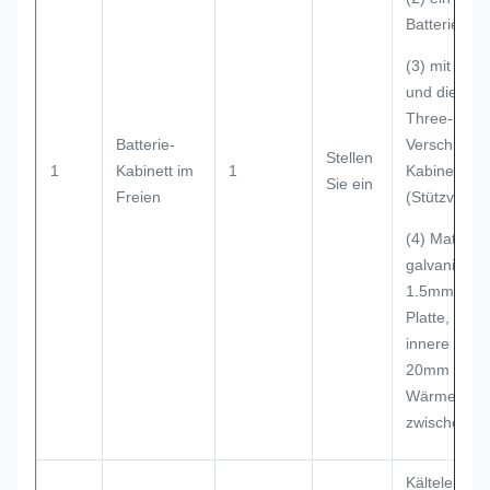
Batterierau
(3) mit eine
und diebsta
Three-Point
Batterie-
Verschluss f
Stellen
1
Kabinett im
1
Kabinett im
Sie ein
Freien
(Stützvorhä
(4) Material:
galvanisiert
1.5mm star
Platte, 0.8
innere Platt
20mm PEF
Wärmedäm
zwischen W
Kälteleistu