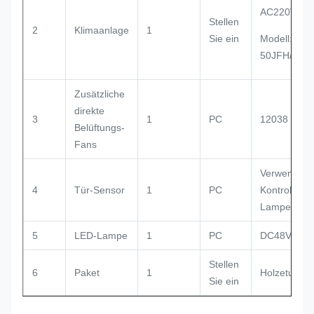
AC220V, 50
Stellen
2
Klimaanlage
1
Sie ein
Modell: TC0
50JFH/01
Zusätzliche
direkte
3
1
PC
12038 DC4
Belüftungs-
Fans
Verwendet f
4
Tür-Sensor
1
PC
Kontrolle v
Lampe AN/
5
LED-Lampe
1
PC
DC48V
Stellen
6
Paket
1
Holzetui
Sie ein