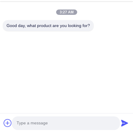
3:27 AM
Good day, what product are you looking for?
Jetzt einreichen
ESTEL (GUANGDONG) TECHNOLOGY CO., LTD.
Es ist nicht möglich, dass die Kommission in diesem Fall eine
Entscheidung über die Einführung einer neuen Regelung
erlassen hat.
Schnelllinks