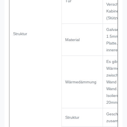
Tür
Verschluss 
Kabinett im
(Stützvorh
Galvanisier
Struktur
1.5mm star
Material
Platte, 0.8
innere Plat
Es gibt
Wärmedä
zwischen i
Wärmedämmung
Wand und 
Wand. Das
Isoliermater
20mm PEF
Geschweißt
Struktur
zusammen