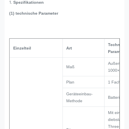
1.
Spezifikationen
(1) technische Parameter
Technisch
Einzelteil
Art
Parameter
Außenmaß
Maß
1000×650
Plan
1 Fach
Geräteeinbau-
Batterie-Re
Methode
Mit einer H
diebstahls
Three-Poin